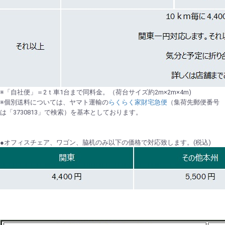
※「自社便」＝2ｔ車1台まで同料金。（荷台サイズ約2m×2m×4m)
※個別送料については、ヤマト運輸の
らくらく家財宅急便
（集荷先郵便番号
は「3730813」で検索）を基本としております。
●オフィスチェア、ワゴン、脇机のみ以下の価格で対応致します。(税込)