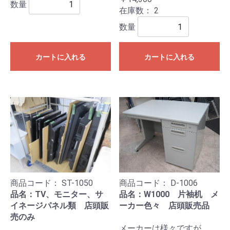
数量
在庫数：
2
数量
カートに入れる
カートに入れる
商品コード：
ST-1050
商品コード：
D-1006
品名：TV、モニター、サ
品名：W1000 片袖机 メ
イネージパネル類 店頭販
ーカー色々 店頭販売品
売のみ
メーカーは様々ですが、