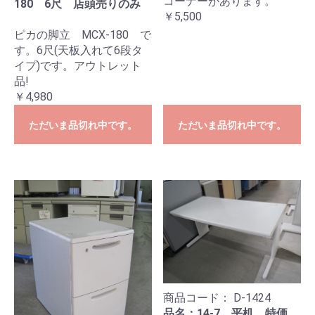
コーナーがあります。
180 6尺 店頭売りのみ
￥5,500
ピカの脚立 MCX-180 で
す。6尺(天板入れて6段タ
イプ)です。アウトレット
品!
￥4,980
ただいま品切れ中です。
ただいま品切れ中です。
商品コード：
D-1424
品名：14-7 平机 特価