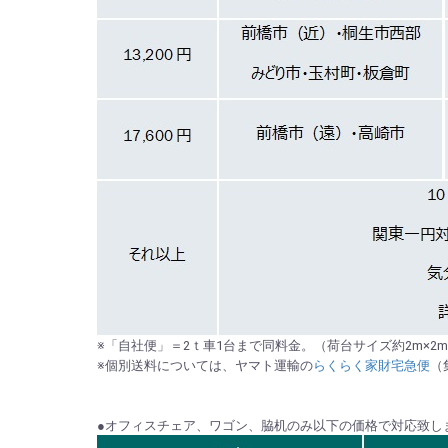
※「自社便」＝2ｔ車1台まで同料金。（荷台サイズ約2m×2m×
※個別送料については、ヤマト運輸の
らくらく家財宅急便
（
●オフィスチェア、ワゴン、脇机のみ以下の価格で対応致しま