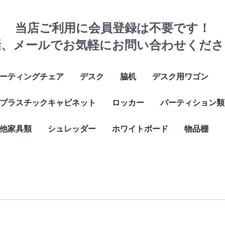
当店ご利用に会員登録は不要です！
話、メールでお気軽にお問い合わせくださ
ーティングチェア
デスク
脇机
デスク用ワゴン
スタッキングチェア
モ台付チェア
タッキングチェア
りたたみチェア
の他
プラスチックキャビネット
W1000サイズ
W1100サイズ
W1200サイズ
W1400サイズ
W1600サイズ
その他
ロッカー
3段ワゴン
2段ワゴン
フリーアドレス用ハ
パーティション類
ワゴン
ョンカ
他家具類
３列タイプ
２列タイプ
その他
シュレッダー
鍵式ロッカー
ダイヤルロッカー
シューズロッカー
掃除ロッカー
メールロッカー
1～5人用
6～8人用
9～18人用
20人以上用
ホワイトボード
物品棚
台
台
ネスキッチン
トハンガー
他
W1800
W1200
ボルトレス
ボルト式ラ
メッシュラ
壁
脚
壁
脚