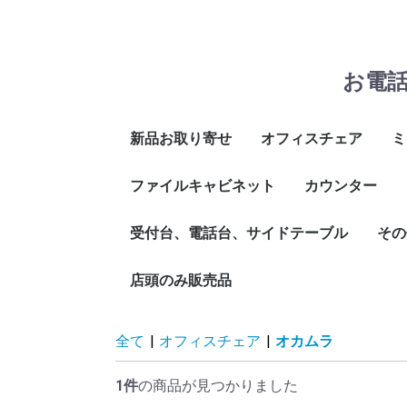
お電
新品お取り寄せ
オフィスチェア
ミ
ファイルキャビネット
イトーキ
プラス
コクヨ
ウチダ
その他メーカー
オカムラ
舶来品
カウンター
非
メ
ス
折
そ
2段
3段
4段
受付台、電話台、サイドテーブル
インフォメーシ
ハイカウンター
ローカウンター
その
ウンター
店頭のみ販売品
作業
講演
ビジ
コー
その
全て
|
オフィスチェア
|
オカムラ
1件
の商品が見つかりました