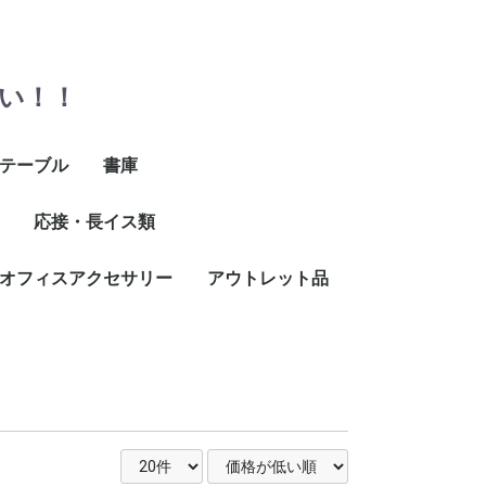
い！！
テーブル
書庫
イ
折りたたみテーブル
丸テーブル
ミーティングテーブル
ミーティングテーブル
応接・長イス類
マップケース
H1000以下
H1500以下
H2000以下
H2000以上
ユニット式
(長さ〜1500)
(長さ1600〜)
オフィスアクセサリー
ロビーチェア
応接セット、応接用テ
アウトレット品
ーブル
ラック
ック
ック
掛け
付
掛け
付