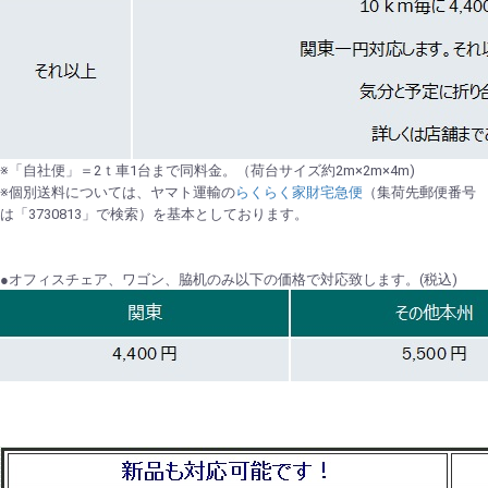
※「自社便」＝2ｔ車1台まで同料金。（荷台サイズ約2m×2m×4m)
※個別送料については、ヤマト運輸の
らくらく家財宅急便
（集荷先郵便番号
は「3730813」で検索）を基本としております。
●オフィスチェア、ワゴン、脇机のみ以下の価格で対応致します。(税込)