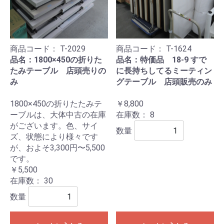
商品コード：
T-2029
商品コード：
T-1624
品名：1800×450の折りた
品名：特価品 18-9 すで
たみテーブル 店頭売りの
に長持ちしてるミーティン
み
グテーブル 店頭販売のみ
1800×450の折りたたみテ
￥8,800
ーブルは、大体中古の在庫
在庫数：
8
がございます。色、サイ
数量
ズ、状態により様々です
が、およそ3,300円〜5,500
です。
￥5,500
在庫数：
30
数量