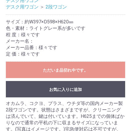
デスク用ワゴン
デスク用ワゴン
＞
2段ワゴン
サイズ：約W397×D598×H620㎜
色・素材：ライトグレー系が多いです
程 度：様々です
メーカー名：
メーカー品番：様々です
定 価：様々です
ただいま品切れ中です。
お気に入りに追加
オカムラ、コクヨ、プラス、ウチダ等の国内メーカー製
2段ワゴンです。状態はさまざまですが、クリーニング
は済んでいて、鍵は付いています。H625までの個体ばか
りなので通常の平机の下に収まるサイズになっていま
す。(写真はイメージです。)宅急便対応は不可ですが、