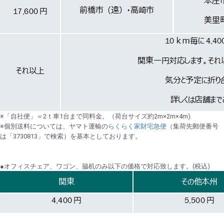
※「自社便」＝2ｔ車1台まで同料金。（荷台サイズ約2m×2m×4m)
※個別送料については、ヤマト運輸の
らくらく家財宅急便
（集荷先郵便番号
は「3730813」で検索）を基本としております。
●オフィスチェア、ワゴン、脇机のみ以下の価格で対応致します。(税込)