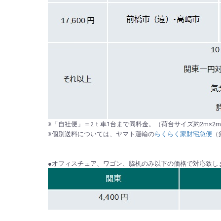
※「自社便」＝2ｔ車1台まで同料金。（荷台サイズ約2m×2m×
※個別送料については、ヤマト運輸の
らくらく家財宅急便
（
●オフィスチェア、ワゴン、脇机のみ以下の価格で対応致しま