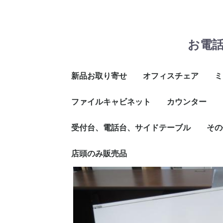
お電
新品お取り寄せ
オフィスチェア
ミ
ファイルキャビネット
イトーキ
プラス
コクヨ
ウチダ
その他メーカー
オカムラ
舶来品
カウンター
非
メ
ス
折
そ
2段
3段
4段
受付台、電話台、サイドテーブル
インフォメーシ
ハイカウンター
ローカウンター
その
ウンター
店頭のみ販売品
作業
講演
ビジ
コー
その