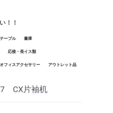
い！！
テーブル
書庫
イ
折りたたみテーブル
丸テーブル
ミーティングテーブル
ミーティングテーブル
応接・長イス類
マップケース
H1000以下
H1500以下
H2000以下
H2000以上
ユニット式
(長さ〜1500)
(長さ1600〜)
オフィスアクセサリー
ロビーチェア
応接セット、応接用テ
アウトレット品
ーブル
ラック
ック
ック
掛け
付
掛け
付
-7 CX片袖机