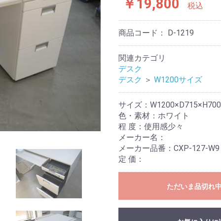
￥19,800
税込
商品コード：
D-1219
関連カテゴリ
デスク
デスク
＞
W1200サイズ
サイズ：W1200×D715×H70
色・素材：ホワイト
程 度：使用感少々
メーカー名：
メーカー品番：CXP-127-W9
定 価：
ただいま品切れ