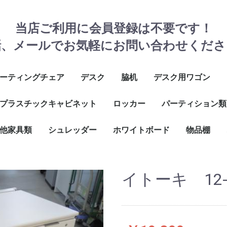
当店ご利用に会員登録は不要です！
話、メールでお気軽にお問い合わせくださ
ーティングチェア
デスク
脇机
デスク用ワゴン
スタッキングチェア
モ台付チェア
タッキングチェア
りたたみチェア
の他
プラスチックキャビネット
W1000サイズ
W1100サイズ
W1200サイズ
W1400サイズ
W1600サイズ
その他
ロッカー
3段ワゴン
2段ワゴン
フリーアドレス用ハ
パーティション類
ワゴン
ョンカ
他家具類
３列タイプ
２列タイプ
その他
シュレッダー
鍵式ロッカー
ダイヤルロッカー
シューズロッカー
掃除ロッカー
メールロッカー
1～5人用
6～8人用
9～18人用
20人以上用
ホワイトボード
物品棚
台
台
ネスキッチン
トハンガー
他
W1800
W1200
ボルトレス
ボルト式ラ
メッシュラ
壁
脚
壁
脚
イトーキ 12