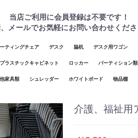
当店ご利用に会員登録は不要です！
話、メールでお気軽にお問い合わせくださ
ーティングチェア
デスク
脇机
デスク用ワゴン
スタッキングチェア
モ台付チェア
タッキングチェア
りたたみチェア
の他
プラスチックキャビネット
W1000サイズ
W1100サイズ
W1200サイズ
W1400サイズ
W1600サイズ
その他
ロッカー
3段ワゴン
2段ワゴン
フリーアドレス用ハ
パーティション類
ワゴン
ョンカ
他家具類
３列タイプ
２列タイプ
その他
シュレッダー
鍵式ロッカー
ダイヤルロッカー
シューズロッカー
掃除ロッカー
メールロッカー
1～5人用
6～8人用
9～18人用
20人以上用
ホワイトボード
物品棚
台
台
ネスキッチン
トハンガー
他
W1800
W1200
ボルトレス
ボルト式ラ
メッシュラ
壁
脚
壁
脚
介護、福祉用