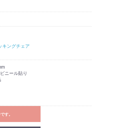
ッキングチェア
mm
ビニール貼り
品
中です。