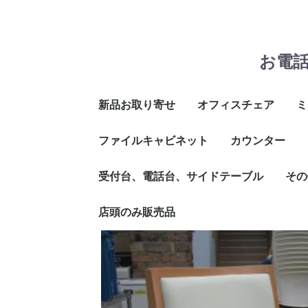
お電
新品お取り寄せ
オフィスチェア
ミ
ファイルキャビネット
イトーキ
プラス
コクヨ
ウチダ
その他メーカー
オカムラ
舶来品
カウンター
非
メ
ス
折
そ
2段
3段
4段
受付台、電話台、サイドテーブル
インフォメーシ
ハイカウンター
ローカウンター
その
ウンター
店頭のみ販売品
作業
講演
ビジ
コー
その