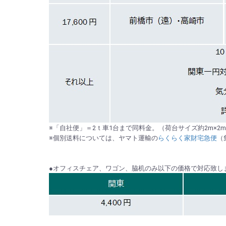
※「自社便」＝2ｔ車1台まで同料金。（荷台サイズ約2m×2m×
※個別送料については、ヤマト運輸の
らくらく家財宅急便
（
●オフィスチェア、ワゴン、脇机のみ以下の価格で対応致しま