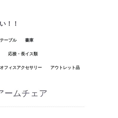
い！！
テーブル
書庫
イ
折りたたみテーブル
丸テーブル
ミーティングテーブル
ミーティングテーブル
応接・長イス類
マップケース
H1000以下
H1500以下
H2000以下
H2000以上
ユニット式
(長さ〜1500)
(長さ1600〜)
オフィスアクセサリー
ロビーチェア
応接セット、応接用テ
アウトレット品
ーブル
ラック
ック
ック
掛け
付
掛け
付
アームチェア