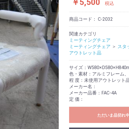
￥5,500
税込
商品コード：
C-2032
関連カテゴリ
ミーティングチェア
ミーティングチェア
＞
スタ
アウトレット品
サイズ：W580×D580×H840
色・素材：アルミフレーム、
程 度：未使用アウトレット
メーカー名：
メーカー品番：FAC-4A
定 価：
ただいま品切れ