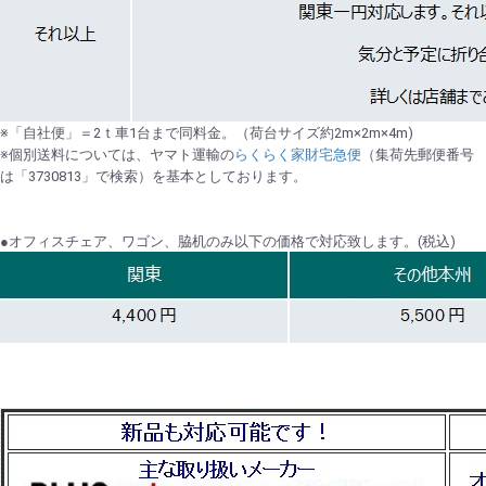
※「自社便」＝2ｔ車1台まで同料金。（荷台サイズ約2m×2m×4m)
※個別送料については、ヤマト運輸の
らくらく家財宅急便
（集荷先郵便番号
は「3730813」で検索）を基本としております。
●オフィスチェア、ワゴン、脇机のみ以下の価格で対応致します。(税込)